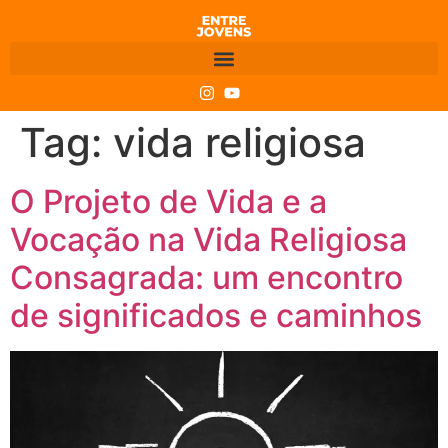
Tag:
vida religiosa
O Projeto de Vida e a
Vocação na Vida Religiosa
Consagrada: um encontro
de significados e caminhos