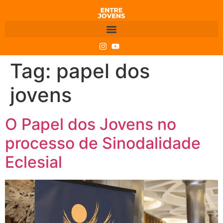
Tag:
papel dos
jovens
O Papel dos Jovens no
processo de Sinodalidade
Eclesial