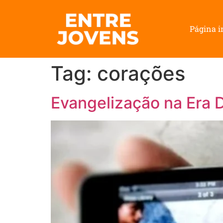
Página i
Tag:
corações
Evangelização na Era 